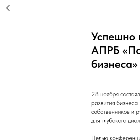
Успешно 
АПРБ «Па
бизнеса»
28 ноября состоя
развития бизнеса
собственников и р
для глубокого диа
Целью конференци