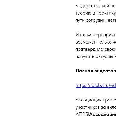
модераторский не
теорию в практику
пути сотрудничест
Итогом мероприяти
возможен только ч
подтвердила свою 
получать актуальн
Полная видеозап
https://rutube.r
Ассоциация профес
участников за вкл
АПРБ!
Ассоциация