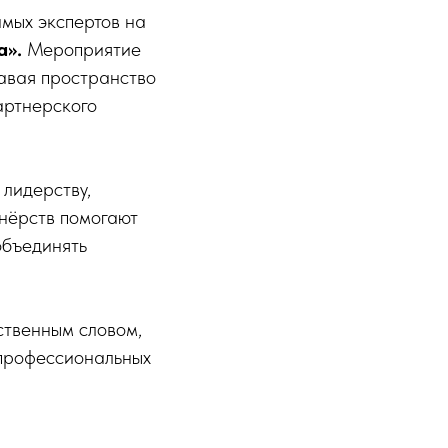
мых экспертов на
а».
Мероприятие
давая пространство
артнерского
лидерству,
нёрств помогают
объединять
ственным словом,
 профессиональных