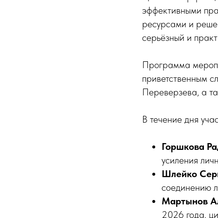
эффективными пра
ресурсами и реше
серьёзный и практ
Программа меропр
приветственным с
Переверзева, а т
В течение дня уча
Горшкова Р
усиления личн
Шлейко Сер
соединению л
Мартынов А
2026 года, ц