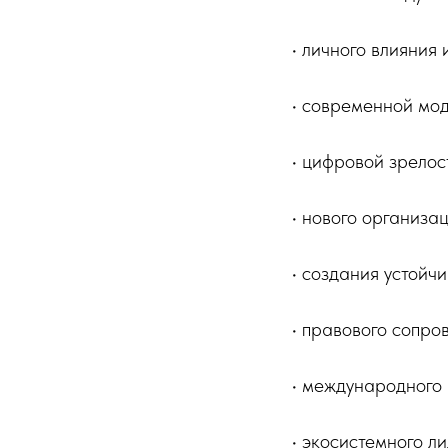
• личного влияния 
• современной мод
• цифровой зрелос
• нового организа
• создания устойч
• правового сопро
• международного 
• экосистемного л