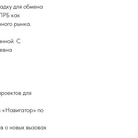
адку для обмена
ПРБ как
нного рынка.
нной. С
ьевна
проектов для
а «Навигатор» по
в о новых вызовах