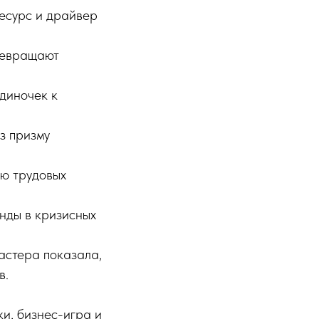
есурс и драйвер
ревращают
диночек к
з призму
ю трудовых
нды в кризисных
астера показала,
в.
и, бизнес-игра и