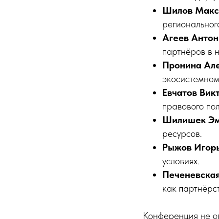
Шилов Мак
региональног
Агеев Антон
партнёров в 
Пронина Ал
экосистемном
Евчатов Вик
правового пол
Шилишек Э
ресурсов.
Рыжов Игор
условиях.
Печеневская
как партнёрс
Конференция не о