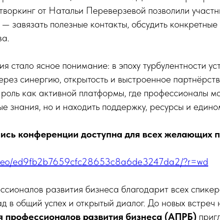
творкинг от Натальи Переверзевой позволили участ
 — завязать полезные контакты, обсудить конкретные
ва.
я стало ясное понимание: в эпоху турбулентности ус
ерез синергию, открытость и выстроенное партнёрст
роль как активной платформы, где профессионалы мо
ые знания, но и находить поддержку, ресурсы и един
ись конференции доступна для всех желающих п
u/video/ed9fb2b7659cfc28653c8a6de3247da2/?r=wd
сионалов развития бизнеса благодарит всех спикер
ад в общий успех и открытый диалог. До новых встреч
 профессионалов развития бизнеса (АПРБ)
приг