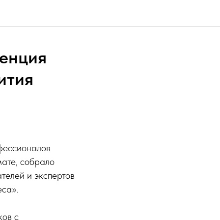
ренция
ития
фессионалов
ате, собрало
телей и экспертов
еса».
ков с