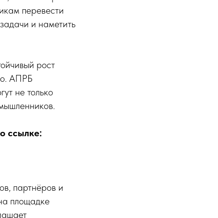
никам перевести
 задачи и наметить
тойчивый рост
во. АПРБ
гут не только
омышленников.
о ссылке:
ов, партнёров и
 на площадке
лашает