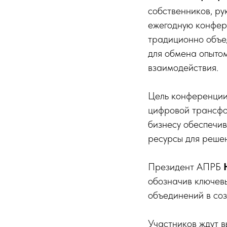
собственников, ру
ежегодную конфе
традиционно объед
для обмена опыто
взаимодействия.
Цель конференции
цифровой трансфо
бизнесу обеспечив
ресурсы для решен
Президент АПРБ
обозначив ключев
объединений в со
Участников ждут в