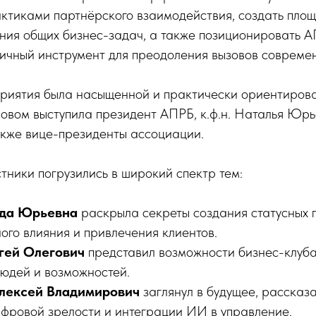
ктиками партнёрского взаимодействия, создать площ
ния общих бизнес-задач, а также позиционировать А
ичный инструмент для преодоления вызовов совреме
иятия была насыщенной и практически ориентирова
ловом выступила президент АПРБ, к.ф.н. Наталья Юр
акже вице-президенты ассоциации.
стники погрузились в широкий спектр тем:
ада Юрьевна
раскрыла секреты создания статусных 
ого влияния и привлечения клиентов.
гей Олегович
представил возможности бизнес-клуб
юдей и возможностей.
лексей Владимирович
заглянул в будущее, рассказа
ифровой зрелости и интеграции ИИ в управление.