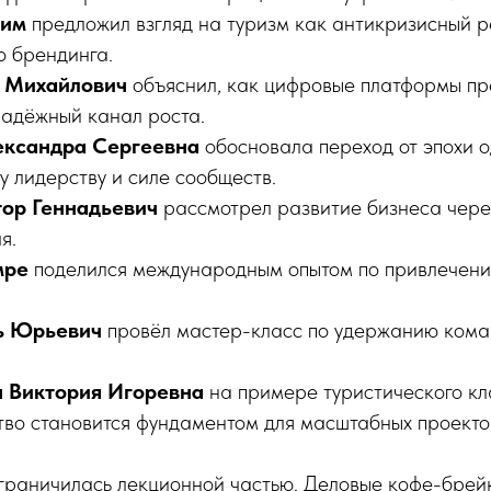
сим
предложил взгляд на туризм как антикризисный р
о брендинга.
 Михайлович
объяснил, как цифровые платформы п
надёжный канал роста.
ександра Сергеевна
обосновала переход от эпохи о
у лидерству и силе сообществ.
тор Геннадьевич
рассмотрел развитие бизнеса чере
я.
мре
поделился международным опытом по привлечени
ь Юрьевич
провёл мастер-класс по удержанию кома
 Виктория Игоревна
на примере туристического кл
тво становится фундаментом для масштабных проекто
граничилась лекционной частью. Деловые кофе-брейк