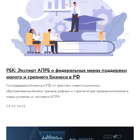
РБК: Эксперт АПРБ о федеральных мерах поддержки
малого и среднего бизнеса в РФ
Господдержка бизнеса в РФ: от грантов к инвестиционному
обусловливанию.Анализ трендов, реформ и стратегий для предпринимателей в
новых условиях от эксперта АПРБ
28.05.2026